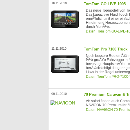
16.11.2010
TomTom GO LIVE 1005
Das neue Topmodell von T
Das kapazitive Fluid Touch
ermÃ¶glicht mit einer einf
Hinein- und Herauszoomen i
durch MenÃ¼s.
Daten: TomTom GO-LIVE-1
11.11.2010
TomTom Pro 7100 Truck
Noch bessere RoutenfÃ¼hru
fÃ¼r groÃŸe Fahrzeuge in 
bevorzugt HauptstraÃŸen,
berÃ¼cksichtigt die gering
Lkws in der Regel unterweg
Daten: TomTom PRO-7100
09.11.2010
70 Premium Caravan & T
Ab sofort finden auch Cam
NAVIGON 70 Premium ihr Zi
Daten: NAVIGON 70-Premi