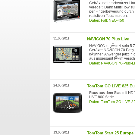
GehÃ¤use in schwarzer Hoc
veredelt. Dank MultiFlow sur
per Fingerbewegung durch
resistiven Touchscreen.
Daten: Falk NEO-450
31.05.2011
NAVIGON 70 Plus Live
NAVIGON ergÃ¤nzt sein 5 Zo
GerÃ¤te NAVIGON 70 Easy 
kÃ¶nnen Anwender jetzt in 
aus insgesamt fÃ¼nf versc
Daten: NAVIGON 70-Plus-L
24.05.2011
TomTom GO LIVE 825 Eu
Raus aus dem Stau mit HD 
LIVE 800 Serie
Daten: TomTom GO-LIVE-8
13.05.2011
TomTom Start 25 Europe T