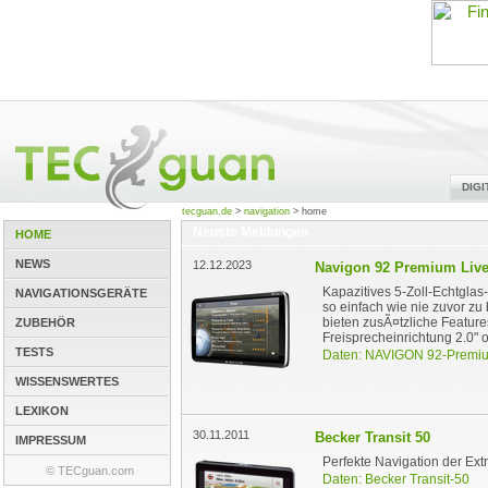
DIG
tecguan.de
>
navigation
>
home
Neuste Meldungen
HOME
NEWS
12.12.2023
Navigon 92 Premium Liv
Kapazitives 5-Zoll-Echtgla
NAVIGATIONSGERÄTE
so einfach wie nie zuvor z
bieten zusÃ¤tzliche Features
ZUBEHÖR
Freisprecheinrichtung 2.0"
TESTS
Daten: NAVIGON 92-Premiu
WISSENSWERTES
LEXIKON
30.11.2011
Becker Transit 50
IMPRESSUM
Perfekte Navigation der Ext
© TECguan.com
Daten: Becker Transit-50