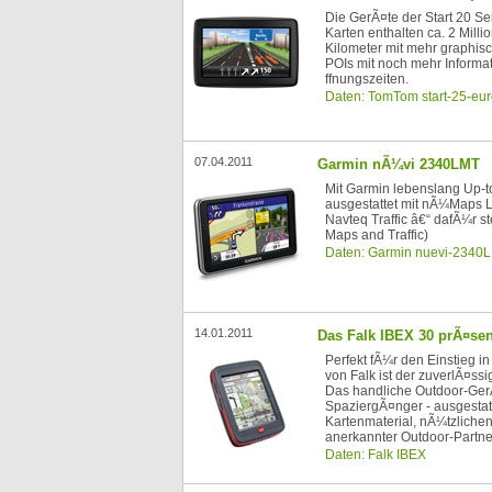
Die GerÃ¤te der Start 20 S
Karten enthalten ca. 2 Mill
Kilometer mit mehr graphisc
POIs mit noch mehr Inform
ffnungszeiten.
Daten: TomTom start-25-euro
07.04.2011
Garmin nÃ¼vi 2340LMT
Mit Garmin lebenslang Up-
ausgestattet mit nÃ¼Maps 
Navteq Traffic â€“ dafÃ¼r s
Maps and Traffic)
Daten: Garmin nuevi-2340
14.01.2011
Das Falk IBEX 30 prÃ¤sen
Perfekt fÃ¼r den Einstieg i
von Falk ist der zuverlÃ¤ssi
Das handliche Outdoor-Ger
SpaziergÃ¤nger - ausgestat
Kartenmaterial, nÃ¼tzliche
anerkannter Outdoor-Partne
Daten: Falk IBEX