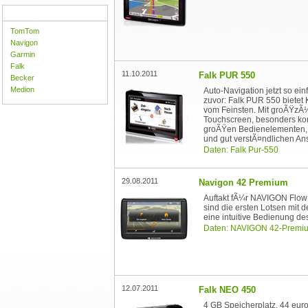
GPS-Navigations Firmen
TomTom
Navigon
Garmin
Falk
11.10.2011
Falk PUR 550
Becker
Medion
Auto-Navigation jetzt so ein
zuvor: Falk PUR 550 bietet 
vom Feinsten. Mit groÃŸzÃ¼
Touchscreen, besonders kon
groÃŸen Bedienelementen, d
und gut verstÃ¤ndlichen An
Daten: Falk Pur-550
29.08.2011
Navigon 42 Premium
Auftakt fÃ¼r NAVIGON Flow:
sind die ersten Lotsen mit 
eine intuitive Bedienung de
Daten: NAVIGON 42-Premi
12.07.2011
Falk NEO 450
4 GB Speicherplatz, 44 eu