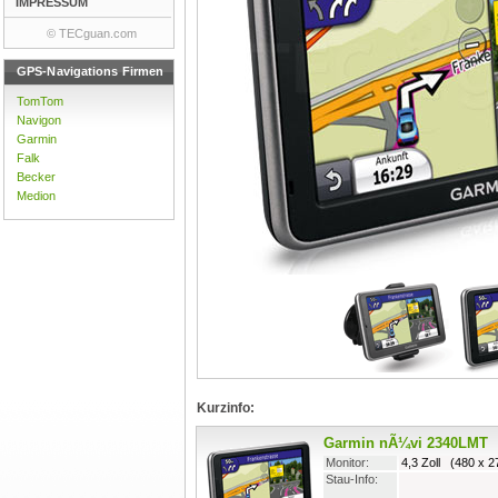
IMPRESSUM
© TECguan.com
GPS-Navigations Firmen
TomTom
Navigon
Garmin
Falk
Becker
Medion
Kurzinfo:
Garmin nÃ¼vi 2340LMT
Monitor:
4,3 Zoll (480 x 2
Stau-Info: