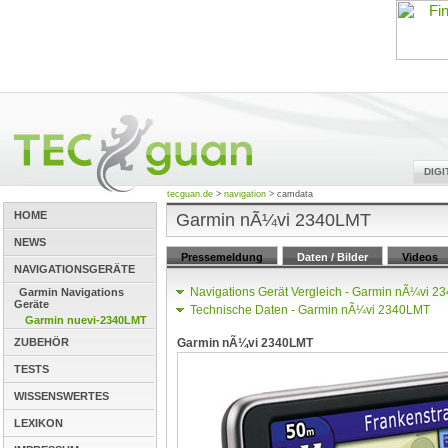
DIG
tecguan.de
>
navigation
>
camdata
HOME
Garmin nÃ¼vi 2340LMT
NEWS
Pressemeldung
Daten / Bilder
Videos
NAVIGATIONSGERÄTE
Navigations Gerät Vergleich - Garmin nÃ¼vi 
Garmin Navigations
Geräte
Technische Daten - Garmin nÃ¼vi 2340LMT
Garmin nuevi-2340LMT
ZUBEHÖR
Garmin nÃ¼vi 2340LMT
TESTS
WISSENSWERTES
LEXIKON